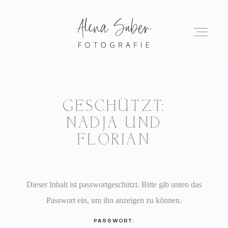
HOCHZEITSFOTOGRAF
BERLIN UND
BRANDENBURG
HOME
Home
GESCHÜTZT:
NADJA UND
ÜBER MICH
Über mich
FLORIAN
PORTFOLIO
Portfolio
Dieser Inhalt ist passwortgeschützt. Bitte gib unten das
BLOG
Passwort ein, um ihn anzeigen zu können.
Blog
PASSWORT: